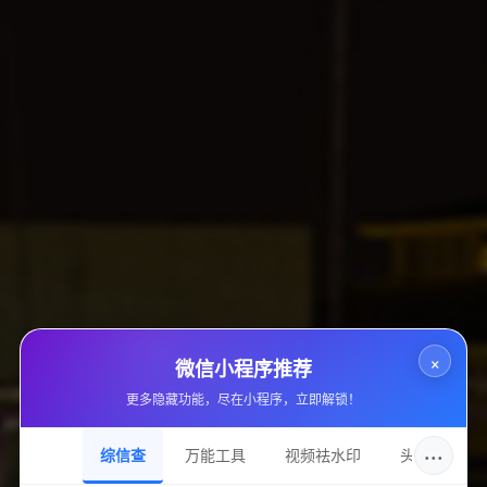
DNS服务商
ns1.myhostadmin.net
网站特色
优质内容
提供高质量的原创内容和专业资讯
×
微信小程序推荐
用户体验
更多隐藏功能，尽在小程序，立即解锁！
界面美观，操作简便，用户体验优秀
···
综信查
万能工具
视频祛水印
头像圈