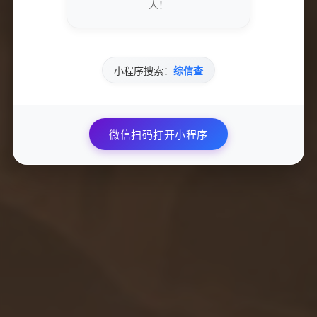
人！
专业服务
专业的技术团队和完善的服务体系
小程序搜索：
综信查
持续更新
定期更新内容，保持网站活跃度
微信扫码打开小程序
站长工具
Whois查询
备案查询